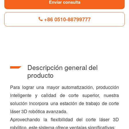
Enviar consulta
+86 0510-88799777
F
L
B
P
T
a
i
l
i
w
c
n
o
n
i
e
k
g
t
t
b
e
g
e
t
Descripción general del
o
d
e
r
e
o
I
r
e
r
producto
k
n
s
t
Para lograr una mayor automatización, producción
inteligente y calidad de corte superior, nuestra
solución incorpora una estación de trabajo de corte
láser 3D robótica avanzada.
Aprovechando la flexibilidad del corte láser 3D
robótico, este sistema ofrece ventajas significativas: