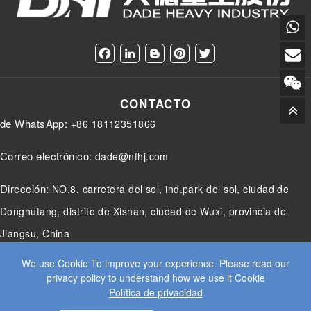
F
L
B
P
T
a
i
l
i
w
c
n
o
n
i
e
k
g
t
t
CONTACTO
b
e
g
e
t
o
d
e
r
e
de WhatsApp:
+86 18112351866
o
I
r
e
r
k
n
s
t
Correo electrónico:
dade@nfhj.com
Dirección:
NO.8, carretera del sol, ind.park del sol, ciudad de
Donghutang, distrito de Xishan, ciudad de Wuxi, provincia de
Jiangsu, China
We use Cookie To improve your experience. Please read our
privacy policy to understand how we use it Cookie
Política de privacidad
© 2025 JIANGSU DADE HEAVY INDUSTRY CO.LTD. TODOS LOS
DERECHOS RESERVADOS.
WEB DESIGN
BY WANGKE