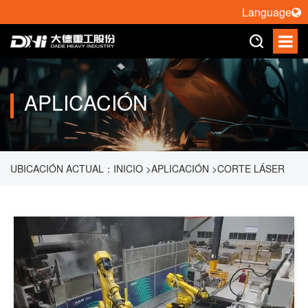
Language
APLICACIÓN
UBICACIÓN ACTUAL：
INICIO
>
APLICACIÓN
>
CORTE LÁSER
DE ROBOT
>
ESTACIÓN DE TRABAJO DE ROBOT DE CORTE
LÁSER 3D