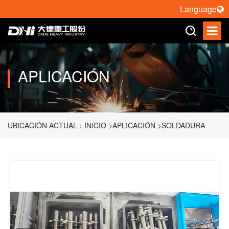
Language
APLICACIÓN
UBICACIÓN ACTUAL：
INICIO
>
APLICACIÓN
>
SOLDADURA
LÁSER DE ROBOT
>
ESTACIÓN DE TRABAJO DE SOLDADURA
LÁSER 3D PARA INTERRUPTORES DE INTERRUPTORES