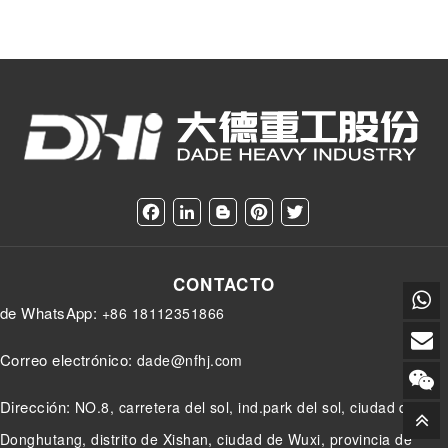
F
L
B
P
T
a
i
l
i
w
c
n
o
n
i
e
k
g
t
t
CONTACTO
b
e
g
e
t
o
d
e
r
e
de WhatsApp:
+86 18112351866
o
I
r
e
r
k
n
s
t
Correo electrónico:
dade@nfhj.com
Dirección:
NO.8, carretera del sol, ind.park del sol, ciudad de
Donghutang, distrito de Xishan, ciudad de Wuxi, provincia de