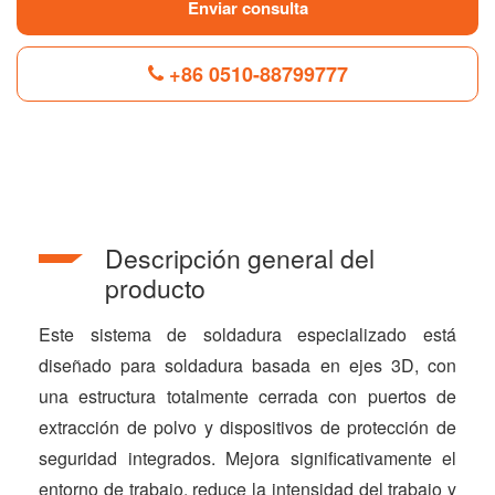
Enviar consulta
+86 0510-88799777
F
L
B
P
T
a
i
l
i
w
c
n
o
n
i
e
k
g
t
t
b
e
g
e
t
Descripción general del
o
d
e
r
e
o
I
r
e
r
producto
k
n
s
t
Este sistema de soldadura especializado está
diseñado para soldadura basada en ejes 3D, con
una estructura totalmente cerrada con puertos de
extracción de polvo y dispositivos de protección de
seguridad integrados. Mejora significativamente el
entorno de trabajo, reduce la intensidad del trabajo y