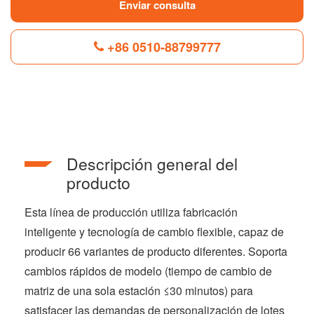
Enviar consulta
+86 0510-88799777
F
L
B
P
T
a
i
l
i
w
c
n
o
n
i
e
k
g
t
t
b
e
g
e
t
Descripción general del
o
d
e
r
e
o
I
r
e
r
producto
k
n
s
t
Esta línea de producción utiliza fabricación
inteligente y tecnología de cambio flexible, capaz de
producir 66 variantes de producto diferentes. Soporta
cambios rápidos de modelo (tiempo de cambio de
matriz de una sola estación ≤30 minutos) para
satisfacer las demandas de personalización de lotes