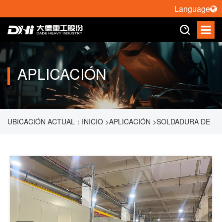
Language
APLICACIÓN
UBICACIÓN ACTUAL：
INICIO
>
APLICACIÓN
>
SOLDADURA DE
ROBOT
>
LÍNEA DE SOLDADURA AUTOMATIZADA DE
POSTTRATAMIENTO DE ESCAPE