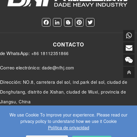
F
L
B
P
T
a
i
l
i
w
c
n
o
n
i
e
k
g
t
t
CONTACTO
b
e
g
e
t
o
d
e
r
e
de WhatsApp:
+86 18112351866
o
I
r
e
r
k
n
s
t
Correo electrónico:
dade@nfhj.com
Dirección:
NO.8, carretera del sol, ind.park del sol, ciudad de
Donghutang, distrito de Xishan, ciudad de Wuxi, provincia de
Jiangsu, China
We use Cookie To improve your experience. Please read our
privacy policy to understand how we use it Cookie
Política de privacidad
© 2025 JIANGSU DADE HEAVY INDUSTRY CO.LTD. TODOS LOS
DERECHOS RESERVADOS.
WEB DESIGN
BY WANGKE