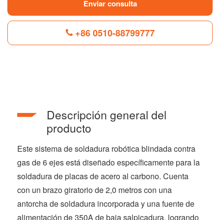
Enviar consulta
+86 0510-88799777
F
L
B
P
T
a
i
l
i
w
c
n
o
n
i
e
k
g
t
t
b
e
g
e
t
Descripción general del
o
d
e
r
e
o
I
r
e
r
producto
k
n
s
t
Este sistema de soldadura robótica blindada contra
gas de 6 ejes está diseñado específicamente para la
soldadura de placas de acero al carbono. Cuenta
con un brazo giratorio de 2,0 metros con una
antorcha de soldadura incorporada y una fuente de
alimentación de 350A de baja salpicadura, logrando