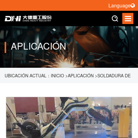
Language
APLICACIÓN
UBICACIÓN ACTUAL：
INICIO
>
APLICACIÓN
>
SOLDADURA DE
ROBOT
>
ESTACIÓN DE TRABAJO DE SOLDADURA DE
ROTACIÓN HORIZONTAL