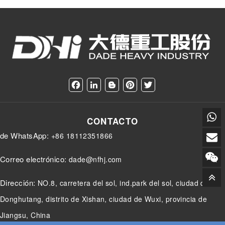
F
L
B
P
T
a
i
l
i
w
c
n
o
n
i
e
k
g
t
t
CONTACTO
b
e
g
e
t
o
d
e
r
e
de WhatsApp:
+86 18112351866
o
I
r
e
r
k
n
s
t
Correo electrónico:
dade@nfhj.com
Dirección:
NO.8, carretera del sol, ind.park del sol, ciudad de
Donghutang, distrito de Xishan, ciudad de Wuxi, provincia de
Jiangsu, China