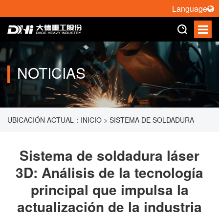
Language
NOTICIAS
UBICACIÓN ACTUAL：
INICIO
>
SISTEMA DE SOLDADURA
LÁSER 3D: ANÁLISIS DE LA TECNOLOGÍA PRINCIPAL QUE
Sistema de soldadura láser
3D: Análisis de la tecnología
IMPULSA LA ACTUALIZACIÓN DE LA INDUSTRIA
principal que impulsa la
MANUFACTURERA
actualización de la industria