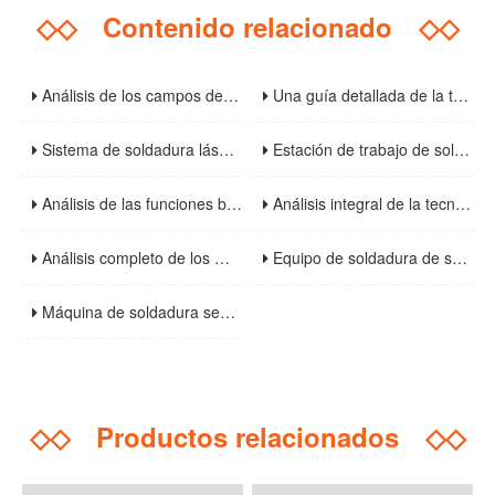
◇◇
Contenido relacionado
◇◇
Análisis de los campos de aplicación y perspectivas sobre las tendencias de la industria de las máquinas de corte láser de fibra
Una guía detallada de la tecnología de corte láser de acero inoxidable: del principio a la operación práctica
Sistema de soldadura láser 3D: Análisis de la tecnología principal que impulsa la actualización de la industria manufacturera
Estación de trabajo de soldadura láser automatizada de alta eficiencia: Análisis de las ventajas principales y las tendencias de desarrollo futuro
Análisis de las funciones básicas y escenarios de aplicación de las cabinas de soldadura: instalaciones esenciales para mejorar la seguridad y la eficiencia de la soldadura
Análisis integral de la tecnología de purificación de humo de soldadura: soluciones de tratamiento de alta eficiencia y escenarios de aplicación
Análisis completo de los métodos de soldadura de estructuras de acero y las precauciones clave
Equipo de soldadura de seguimiento visual: componentes básicos, parámetros técnicos y guía de selección
Máquina de soldadura semiautomática: un análisis completo de los principios básicos, escenarios de aplicación y especificaciones de funcionamiento
◇◇
Productos relacionados
◇◇