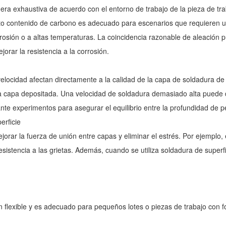
ra exhaustiva de acuerdo con el entorno de trabajo de la pieza de trab
lto contenido de carbono es adecuado para escenarios que requieren un
corrosión o a altas temperaturas. La coincidencia razonable de aleación
rar la resistencia a la corrosión.
 velocidad afectan directamente a la calidad de la capa de soldadura d
la capa depositada. Una velocidad de soldadura demasiado alta puede d
te experimentos para asegurar el equilibrio entre la profundidad de pe
erficie
orar la fuerza de unión entre capas y eliminar el estrés. Por ejemplo,
esistencia a las grietas. Además, cuando se utiliza soldadura de super
 flexible y es adecuado para pequeños lotes o piezas de trabajo con f