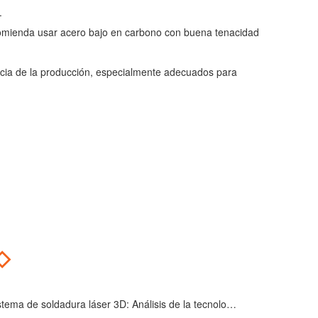
.
recomienda usar acero bajo en carbono con buena tenacidad
iencia de la producción, especialmente adecuados para
◇
 de soldadura láser 3D: Análisis de la tecnología principal que impulsa la actualización de la industria manufacturera