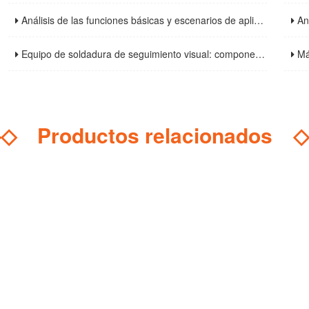
Análisis de las funciones básicas y escenarios de aplicación de las cabinas de soldadura: instalaciones esenciales para mejorar la seguridad y la eficiencia de la soldadura
Análisis 
Equipo de soldadura de seguimiento visual: componentes básicos, parámetros técnicos y guía de selección
Máquina d
◇◇
Productos relacionados
◇