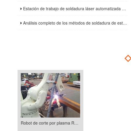
Estación de trabajo de soldadura láser automatizada de alta eficiencia: Análisis de las ventajas principales y las tendencias de desarrollo futuro
Análisis completo de los métodos de soldadura de estructuras de acero y las precauciones clave
Robot de corte por plasma RA20N