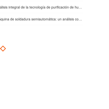
integral de la tecnología de purificación de humo de soldadura: soluciones de tratamiento de alta eficiencia y escenarios de aplicación
e soldadura semiautomática: un análisis completo de los principios básicos, escenarios de aplicación y especificaciones de funcionamiento
◇