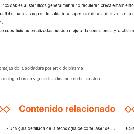
 inoxidables austeníticos generalmente no requieren precalentamiento
perficial: para las capas de soldadura superficial de alta dureza, se 
n.
ra de superficie automatizados pueden mejorar la consistencia y la efic
ventajas de la soldadura por arco de plasma
nología básica y guía de aplicación de la industria
◇◇
Contenido relacionado
◇
Una guía detallada de la tecnología de corte láser de acero inoxidable: del principio a la operación práctica
Sistema