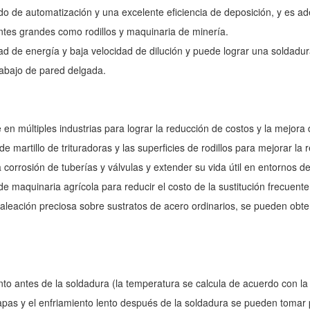
ado de automatización y una excelente eficiencia de deposición, y es a
ntes grandes como rodillos y maquinaria de minería.
dad de energía y baja velocidad de dilución y puede lograr una soldadu
rabajo de pared delgada.
en múltiples industrias para lograr la reducción de costos y la mejora d
 martillo de trituradoras y las superficies de rodillos para mejorar la r
 corrosión de tuberías y válvulas y extender su vida útil en entornos de
 maquinaria agrícola para reducir el costo de la sustitución frecuente
 aleación preciosa sobre sustratos de acero ordinarios, se pueden obt
ento antes de la soldadura (la temperatura se calcula de acuerdo con 
apas y el enfriamiento lento después de la soldadura se pueden tomar p