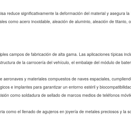
sa reduce significativamente la deformación del material y asegura la i
es como acero inoxidable, aleación de aluminio, aleación de titanio, or
ples campos de fabricación de alta gama. Las aplicaciones típicas incl
structura de la carrocería del vehículo, el embalaje del módulo de baterí
e aeronaves y materiales compuestos de naves espaciales, cumpliendo co
icos e implantes para garantizar un entorno estéril y biocompatibilida
cisión como soldadura de sellado de marcos medios de teléfonos móvil
tria como el llenado de agujeros en joyería de metales preciosos y la s