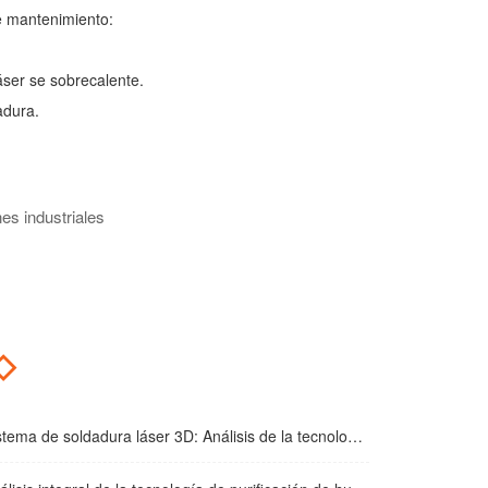
de mantenimiento:
áser se sobrecalente.
adura.
es industriales
◇
 de soldadura láser 3D: Análisis de la tecnología principal que impulsa la actualización de la industria manufacturera