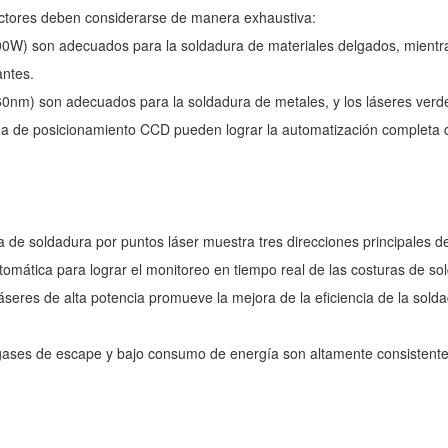
factores deben considerarse de manera exhaustiva:
300W) son adecuados para la soldadura de materiales delgados, mientra
antes.
1060nm) son adecuados para la soldadura de metales, y los láseres verd
a de posicionamiento CCD pueden lograr la automatización completa de
ía de soldadura por puntos láser muestra tres direcciones principales de
utomática para lograr el monitoreo en tiempo real de las costuras de so
e láseres de alta potencia promueve la mejora de la eficiencia de la s
 gases de escape y bajo consumo de energía son altamente consistentes 