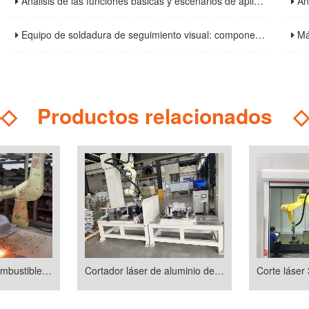
Análisis de las funciones básicas y escenarios de aplicación de las cabinas de soldadura: instalaciones esenciales para mejorar la seguridad y la eficiencia de la soldadura
Análisis 
Equipo de soldadura de seguimiento visual: componentes básicos, parámetros técnicos y guía de selección
Máquina d
◇◇
Productos relacionados
◇
Cortar tanque de combustible de motocicleta
Cortador láser de aluminio de chasis